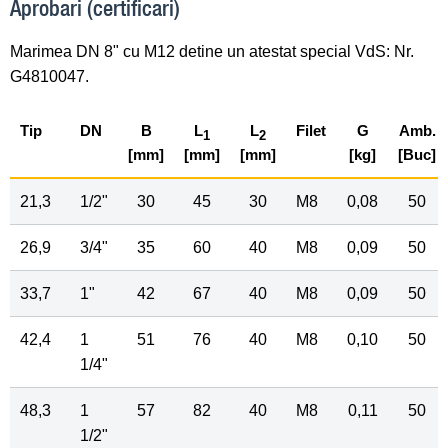
Aprobari (certificari)
Marimea DN 8" cu M12 detine un atestat special VdS: Nr.
G4810047.
Tip
DN
B
L
L
Filet
G
Amb.
1
2
[mm]
[mm]
[mm]
[kg]
[Buc]
21,3
1
/
2
"
30
45
30
M8
0,08
50
26,9
3
/
4
"
35
60
40
M8
0,09
50
33,7
1"
42
67
40
M8
0,09
50
42,4
1
51
76
40
M8
0,10
50
1
/
4
"
48,3
1
57
82
40
M8
0,11
50
1
/
2
"