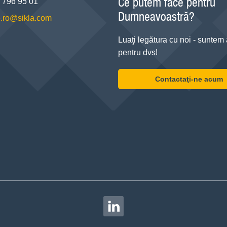
Ce putem face pentru
) 796 95 01
Dumneavoastră?
e.ro@sikla.com
Luaţi legătura cu noi - suntem 
pentru dvs!
Contactaţi-ne acum