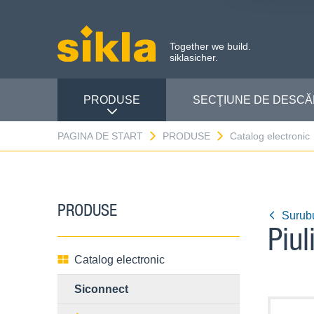
Together we build.
siklasicher.
PRODUSE
SECŢIUNE DE DESC
PAGINA DE START
PRODUSE
Catalog electronic
PRODUSE
Surubu
Piul
Catalog electronic
Siconnect