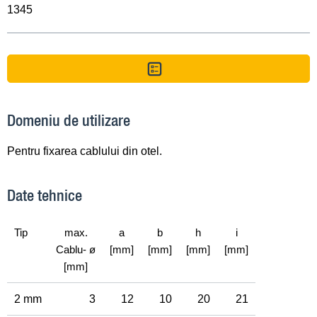
1345
Domeniu de utilizare
Pentru fixarea cablului din otel.
Date tehnice
Tip
max.
a
b
h
i
Cablu- ø
[mm]
[mm]
[mm]
[mm]
[mm]
2 mm
3
12
10
20
21