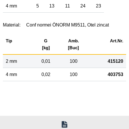
4 mm
5
13
11
24
23
Material:
Conf normei ÖNORM M9511, Otel zincat
Tip
G
Amb.
Art.Nr.
[kg]
[Buc]
2 mm
0,01
100
415120
4 mm
0,02
100
403753