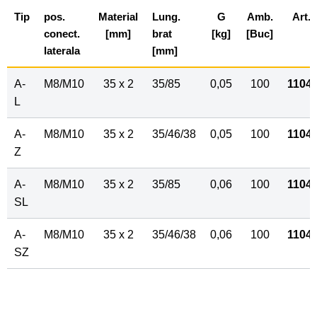
Tip
pos.
Material
Lung.
G
Amb.
Art.N
conect.
[mm]
brat
[kg]
[Buc]
laterala
[mm]
A-
M8/M10
35 x 2
35/85
0,05
100
1104
L
A-
M8/M10
35 x 2
35/46/38
0,05
100
1104
Z
A-
M8/M10
35 x 2
35/85
0,06
100
1104
SL
A-
M8/M10
35 x 2
35/46/38
0,06
100
1104
SZ