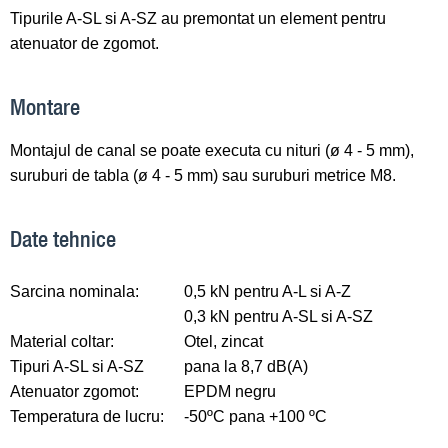
Tipurile A-SL si A-SZ au premontat un element pentru
atenuator de zgomot.
Montare
Montajul de canal se poate executa cu nituri (ø 4 - 5 mm),
suruburi de tabla (ø 4 - 5 mm) sau suruburi metrice M8.
Date tehnice
Sarcina nominala:
0,5 kN pentru A-L si A-Z
0,3 kN pentru A-SL si A-SZ
Material coltar:
Otel, zincat
Tipuri A-SL si A-SZ
pana la 8,7 dB(A)
Atenuator zgomot:
EPDM negru
Temperatura de lucru:
-50ºC pana +100 ºC