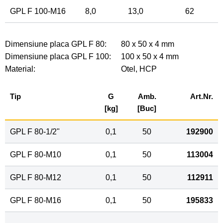
GPL F 100-M16
8,0
13,0
62
Dimensiune placa GPL F 80:
80 x 50 x 4 mm
Dimensiune placa GPL F 100:
100 x 50 x 4 mm
Material:
Otel, HCP
Tip
G
Amb.
Art.Nr.
[kg]
[Buc]
GPL F 80-
1
/
2
"
0,1
50
192900
GPL F 80-M10
0,1
50
113004
GPL F 80-M12
0,1
50
112911
GPL F 80-M16
0,1
50
195833