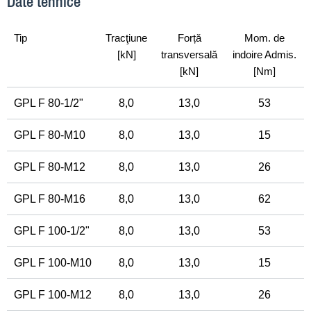
Date tehnice
Tip
Tracţiune
Forță
Mom. de
[kN]
transversală
indoire Admis.
[kN]
[Nm]
GPL F 80-
1
/
2
"
8,0
13,0
53
GPL F 80-M10
8,0
13,0
15
GPL F 80-M12
8,0
13,0
26
GPL F 80-M16
8,0
13,0
62
GPL F 100-
1
/
2
"
8,0
13,0
53
GPL F 100-M10
8,0
13,0
15
GPL F 100-M12
8,0
13,0
26