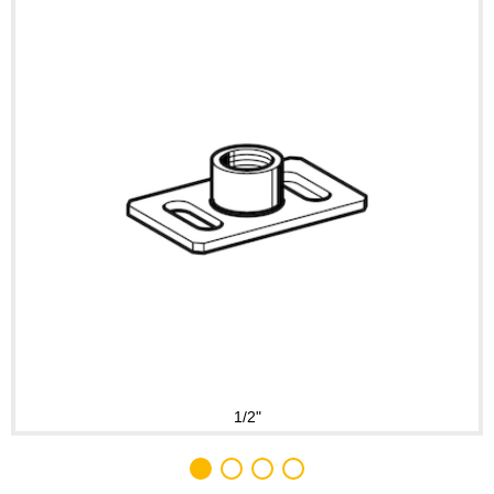
1
/
2
"