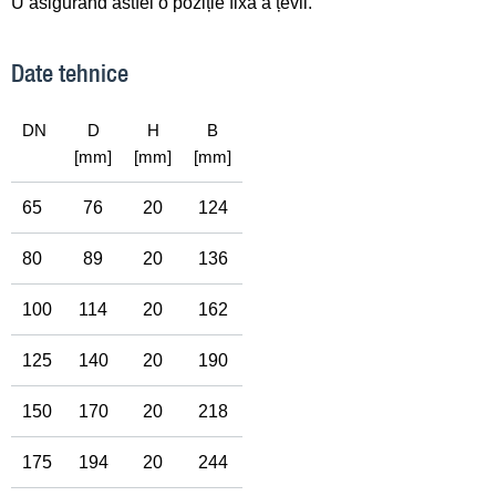
U asigurând astfel o poziție fixă a țevii.
Date tehnice
DN
D
H
B
[mm]
[mm]
[mm]
65
76
20
124
80
89
20
136
100
114
20
162
125
140
20
190
150
170
20
218
175
194
20
244