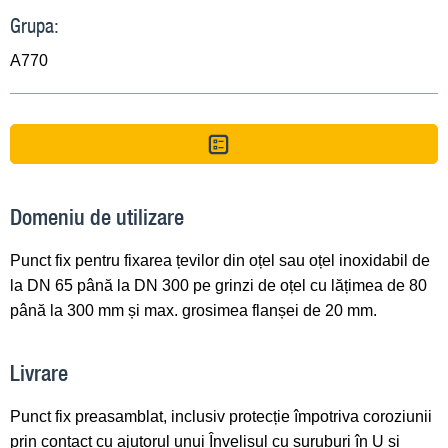
Grupa:
A770
Domeniu de utilizare
Punct fix pentru fixarea țevilor din oțel sau oțel inoxidabil de
la DN 65 până la DN 300 pe grinzi de oțel cu lățimea de 80
până la 300 mm și max. grosimea flanșei de 20 mm.
Livrare
Punct fix preasamblat, inclusiv protecție împotriva coroziunii
prin contact cu ajutorul unui Învelișul cu șuruburi în U și