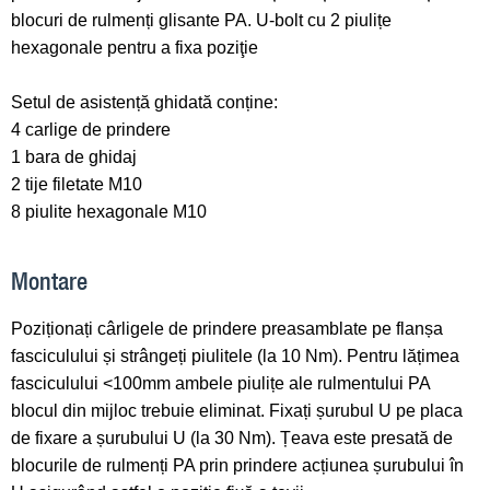
blocuri de rulmenți glisante PA. U-bolt cu 2 piulițe
hexagonale pentru a fixa poziţie
Setul de asistență ghidată conține:
4 carlige de prindere
1 bara de ghidaj
2 tije filetate M10
8 piulite hexagonale M10
Montare
Poziționați cârligele de prindere preasamblate pe flanșa
fasciculului și strângeți piulitele (la 10 Nm). Pentru lățimea
fasciculului <100mm ambele piulițe ale rulmentului PA
blocul din mijloc trebuie eliminat. Fixați șurubul U pe placa
de fixare a șurubului U (la 30 Nm). Țeava este presată de
blocurile de rulmenți PA prin prindere acțiunea șurubului în