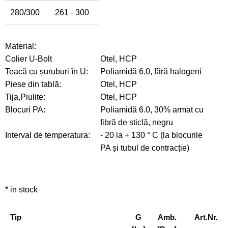
280/300
261 - 300
Material:
Colier U-Bolt
Otel, HCP
Teacă cu șuruburi în U:
Poliamidă 6.0, fără halogeni
Piese din tablă:
Otel, HCP
Tija,Piulite:
Otel, HCP
Blocuri PA:
Poliamidă 6.0, 30% armat cu
fibră de sticlă, negru
Interval de temperatura:
- 20 la + 130 ° C (la blocurile
PA și tubul de contracție)
* in stock
Tip
G
Amb.
Art.Nr.